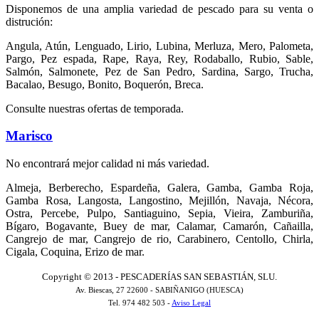
Disponemos de una amplia variedad de pescado para su venta o
distrución:
Angula, Atún, Lenguado, Lirio, Lubina, Merluza, Mero, Palometa,
Pargo, Pez espada, Rape, Raya, Rey, Rodaballo, Rubio, Sable,
Salmón, Salmonete, Pez de San Pedro, Sardina, Sargo, Trucha,
Bacalao, Besugo, Bonito, Boquerón, Breca.
Consulte nuestras ofertas de temporada.
Marisco
No encontrará mejor calidad ni más variedad.
Almeja, Berberecho, Espardeña, Galera, Gamba, Gamba Roja,
Gamba Rosa, Langosta, Langostino, Mejillón, Navaja, Nécora,
Ostra, Percebe, Pulpo, Santiaguino, Sepia, Vieira, Zamburiña,
Bígaro, Bogavante, Buey de mar, Calamar, Camarón, Cañailla,
Cangrejo de mar, Cangrejo de rio, Carabinero, Centollo, Chirla,
Cigala, Coquina, Erizo de mar.
Copyright © 2013 - PESCADERÍAS SAN SEBASTIÁN, SLU.
Av. Biescas, 27 22600 - SABIÑANIGO (HUESCA)
Tel. 974 482 503 -
Aviso Legal